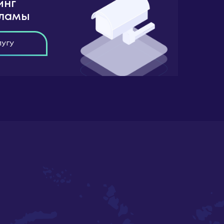
инг
кламы
лугу