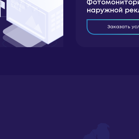
Фотомонитор
наружной ре
Заказать ус