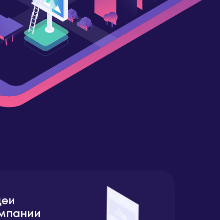
деи
мпании