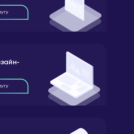
лугу
зайн-
лугу