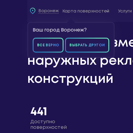
Воронеж
Карта поверхностей
Услуги
Ваш город Воронеж?
Карта
Аренда и разм
поверхностей
ВСЕ ВЕРНО
ВЫБРАТЬ ДРУГОЙ
Услуги
наружных рек
Акции
конструкций
441
Доступно
поверхностей