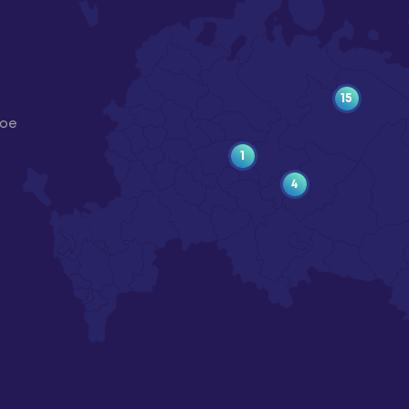
15
ное
1
4